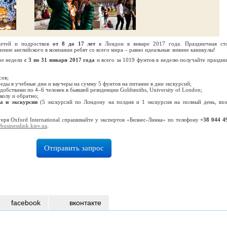
детей и подростков
от 8 до 17 лет
в Лондон в январе 2017 года. Праздничная ст
ение английского в компании ребят со всего мира – равно идеальные зимние каникулы!
ре недели
с 3 по 31 января 2017 года
и всего за 1019 фунтов в неделю получайте праздн
сов;
беды в учебные дни и ваучеры на сумму 5 фунтов на питание в дни экскурсий;
удобствами по 4–6 человек в бывшей резиденции Goldsmiths, University of London;
колу и обратно;
а и экскурсии
(5 экскурсий по Лондону на полдня и 1 экскурсия на полный день, вх
еря Oxford International спрашивайте у экспертов «Бизнес-Линка» по телефону
+38 044 4
usinesslink.kiev.ua
.
Отправить запрос
facebook
вконтакте