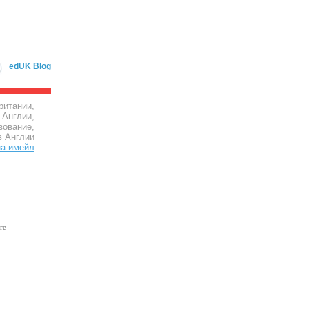
edUK Blog
ритании,
 Англии,
зование,
в Англии