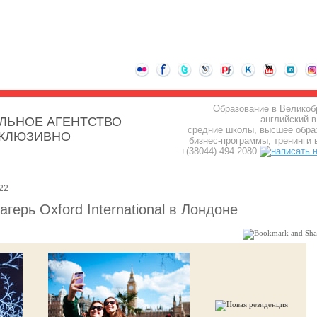
Образование в Великоб
английский в
ЛЬНОЕ АГЕНТСТВО
средние школы, высшее обра
СКЛЮЗИВНО
бизнес-программы, тренинги 
+(38044) 494 2080
22
герь Oxford International в Лондоне