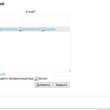
рий
E-mail*:
ация
едите проверочный код: