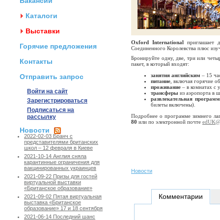
Вакансии
Каталоги
Выставки
Oxford International
приглашает 
Горячие предложения
Соединенного Королевства плюс изуч
Бронируйте одну, две, три или четы
Контакты
пакет, в который входят:
занятия английским
– 15 ча
Отправить запрос
питание
, включая горячие о
проживание
– в комнатах с 
Войти на сайт
трансферы
из аэропорта в ш
развлекательная программ
Зарегистрироваться
билеты включены).
Подписаться на
Подробнее о программе зимнего лаг
рассылку
80
или по электронной почте
edUK@b
Новости
2022-02-03 Бранч с
представителями британских
школ – 12 февраля в Киеве
2021-10-14 Англия сняла
карантинные ограничения для
вакцинированных украинцев
Новости
2021-09-22 Призы для гостей
виртуальной выставки
«Британское образование»
Комментарии
2021-09-02 Пятая виртуальная
выставка «Британское
образование» 17 и 18 сентября
2021-06-14 Последний шанс