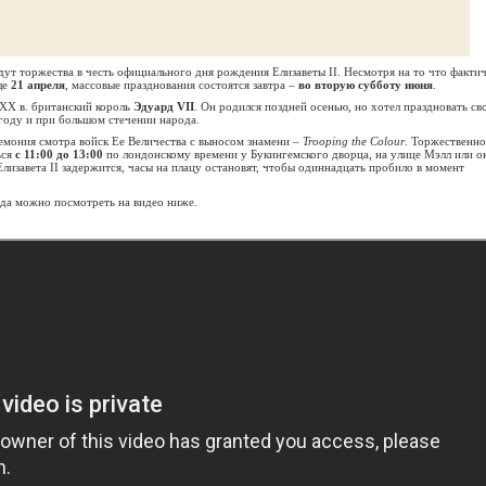
дут торжества в честь официального дня рождения Елизаветы II. Несмотря на то что факти
ще
21 апреля
, массовые празднования состоятся завтра –
во вторую субботу июня
.
 XX в. британский король
Эдуард VII
. Он родился поздней осенью, но хотел праздновать св
году и при большом стечении народа.
ремония смотра войск Ее Величества с выносом знамени –
Trooping the Colour
. Торжественн
ься
с 11:00 до 13:00
по лондонскому времени у Букингемского дворца, на улице Мэлл или о
лизавета II задержится, часы на плацу остановят, чтобы одиннадцать пробило в момент
да можно посмотреть на видео ниже.