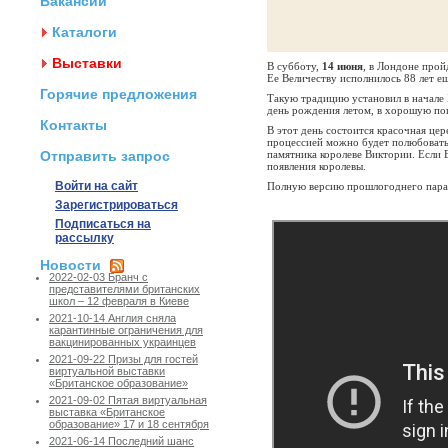
Вакансии
Каталоги
Выставки
В субботу,
14 июня
, в Лондоне прой
Ее Величеству исполнилось 88 лет е
Горячие предложения
Такую традицию установил в начале
день рождения летом, в хорошую по
Контакты
В этот день состоится красочная це
процессией можно будет полюбоват
Отправить запрос
памятника королеве Виктории. Если Е
появления королевы.
Войти на сайт
Полную версию прошлогоднего пара
Зарегистрироваться
Подписаться на
рассылку
Новости
2022-02-03 Бранч с
представителями британских
школ – 12 февраля в Киеве
2021-10-14 Англия сняла
карантинные ограничения для
вакцинированных украинцев
2021-09-22 Призы для гостей
виртуальной выставки
«Британское образование»
2021-09-02 Пятая виртуальная
выставка «Британское
образование» 17 и 18 сентября
2021-06-14 Последний шанс