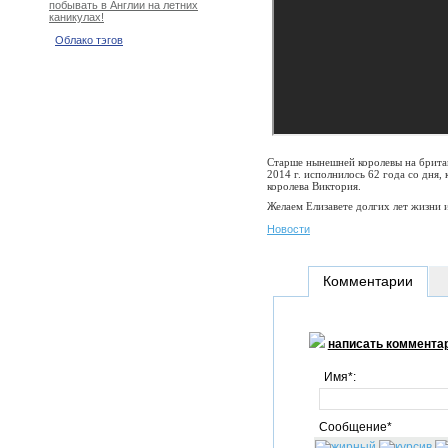
побывать в Англии на летних
каникулах!
Облако тэгов
Старше нынешней королевы на британ
2014 г. исполнилось 62 года со дня,
королева Виктория.
Желаем Елизавете долгих лет жизни 
Новости
Комментарии
написать коммента
Имя*:
Сообщение*