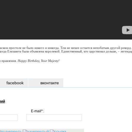
ском престоле не было никого и никогда. Тем не менее остается непобитым другой рекорд.
 когда Елизавета была объявлена королевой. Единственный, кто царствовал дольше, – легенда
и правления.
Happy Birthday, Your Majesty!
facebook
вконтакте
рий
E-mail*: