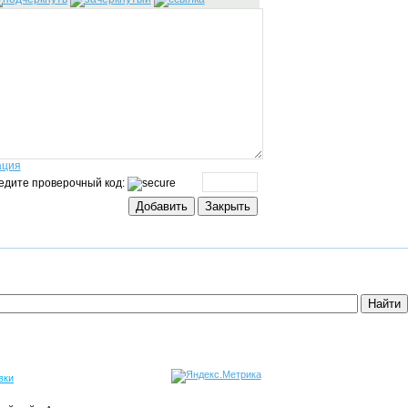
ация
едите проверочный код:
вки