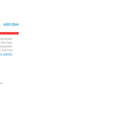
edUK Blog
ритании,
 Англии,
зование,
в Англии