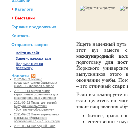
Вакансии
Каталоги
Выставки
Горячие предложения
Контакты
Ищете надежный путь
Отправить запрос
этот вуз вместе 
Войти на сайт
международный кол
Зарегистрироваться
подготовку
для пост
Подписаться на
Йоркского университ
рассылку
выпускников этого 
Новости
окончании учебы. Поэ
2022-02-03 Бранч с
представителями британских
– это отличный
старт
школ – 12 февраля в Киеве
2021-10-14 Англия сняла
Если вы планируете п
карантинные ограничения для
вакцинированных украинцев
если целитесь на маг
2021-09-22 Призы для гостей
такие направления обу
виртуальной выставки
«Британское образование»
бизнес, право, со
2021-09-02 Пятая виртуальная
выставка «Британское
естественные нау
образование» 17 и 18 сентября
2021-06-14 Последний шанс