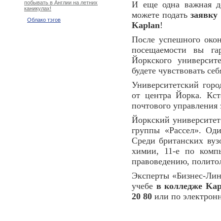
И еще одна важная де
побывать в Англии на летних
каникулах!
можете подать
заявку
Облако тэгов
Kaplan
!
После успешного окон
посещаемости вы га
Йоркского университ
будете чувствовать себ
Университетский горо
от центра Йорка. Кст
почтового управления 
Йоркский университет
группы «Рассел». Од
Среди британских вузо
химии, 11-е по комп
правоведению, политол
Эксперты «Бизнес-Лин
учебе
в колледже Kap
20 80
или по электрон