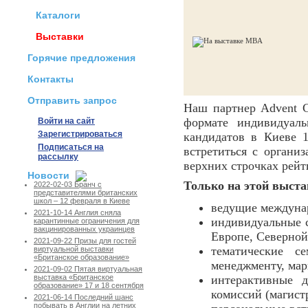
Каталоги
Выставки
Горячие предложения
Контакты
Отправить запрос
Наш партнер Advent 
формате индивидуаль
Войти на сайт
Зарегистрироваться
кандидатов в Киеве 1
Подписаться на
встретиться с орган
рассылку
верхних строчках рейт
Новости
Только на этой выста
2022-02-03 Бранч с
представителями британских
школ – 12 февраля в Киеве
ведущие междунар
2021-10-14 Англия сняла
индивидуальные 
карантинные ограничения для
вакцинированных украинцев
Европе, Северной
2021-09-22 Призы для гостей
тематические с
виртуальной выставки
«Британское образование»
менеджменту, мар
2021-09-02 Пятая виртуальная
интерактивные 
выставка «Британское
образование» 17 и 18 сентября
комиссий (магист
2021-06-14 Последний шанс
побывать в Англии на летних