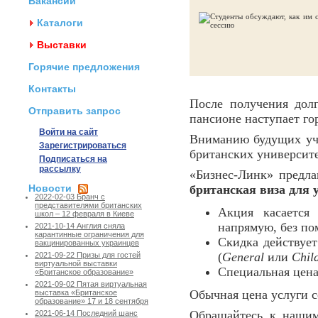
Вакансии
Каталоги
Выставки
Горячие предложения
Контакты
После получения дол
Отправить запрос
пансионе наступает го
Войти на сайт
Вниманию будущих уче
Зарегистрироваться
британских университ
Подписаться на
рассылку
«Бизнес-Линк» предл
Новости
британская виза для 
2022-02-03 Бранч с
представителями британских
Акция касается
школ – 12 февраля в Киеве
напрямую, без по
2021-10-14 Англия сняла
карантинные ограничения для
Скидка действует
вакцинированных украинцев
(
General
или
Chil
2021-09-22 Призы для гостей
виртуальной выставки
Специальная цен
«Британское образование»
2021-09-02 Пятая виртуальная
Обычная цена услуги с
выставка «Британское
образование» 17 и 18 сентября
Обращайтесь к нашим
2021-06-14 Последний шанс