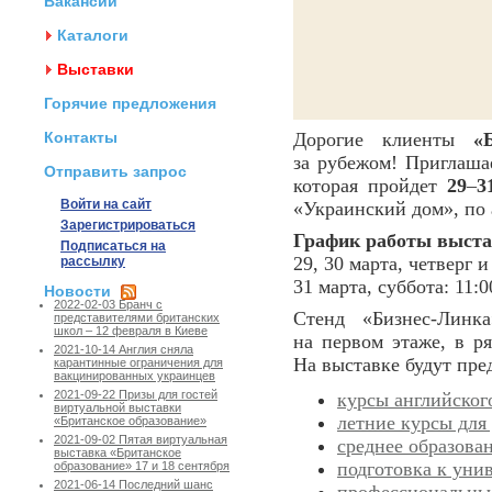
Вакансии
Каталоги
Выставки
Горячие предложения
Контакты
Дорогие клиенты
«
за рубежом! Приглаша
Отправить запрос
которая пройдет
29
–
3
Войти на сайт
«Украинский дом», по 
Зарегистрироваться
График работы выста
Подписаться на
29, 30 марта, четверг и
рассылку
31 марта, суббота: 11:0
Новости
2022-02-03 Бранч с
Стенд «Бизнес-Линк
представителями британских
школ – 12 февраля в Киеве
на первом этаже, в р
2021-10-14 Англия сняла
На выставке будут пре
карантинные ограничения для
вакцинированных украинцев
2021-09-22 Призы для гостей
курсы английског
виртуальной выставки
летние курсы для
«Британское образование»
2021-09-02 Пятая виртуальная
среднее образова
выставка «Британское
подготовка к уни
образование» 17 и 18 сентября
2021-06-14 Последний шанс