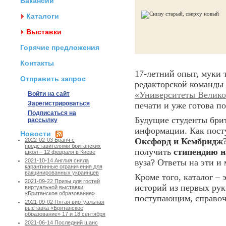
Вакансии
Каталоги
Выставки
Горячие предложения
Контакты
17-летний опыт, муки 
Отправить запрос
редакторской команды 
«Университеты Велик
Войти на сайт
Зарегистрироваться
печати и уже готова п
Подписаться на
Будущие студенты брит
рассылку
информации. Как пост
Новости
Оксфорд и Кембридж
2022-02-03 Бранч с
представителями британских
получить
стипендию н
школ – 12 февраля в Киеве
вуза? Ответы на эти и
2021-10-14 Англия сняла
карантинные ограничения для
вакцинированных украинцев
Кроме того, каталог – 
2021-09-22 Призы для гостей
историй из первых рук
виртуальной выставки
«Британское образование»
поступающим, справочн
2021-09-02 Пятая виртуальная
выставка «Британское
образование» 17 и 18 сентября
2021-06-14 Последний шанс