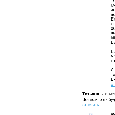
19
бу
ан
в
В
ст
об
вы
ht
Бу
Е
м
к
С
Te
E-
от
Татьяна
2013-09
Возможно ли буде
ответить
s