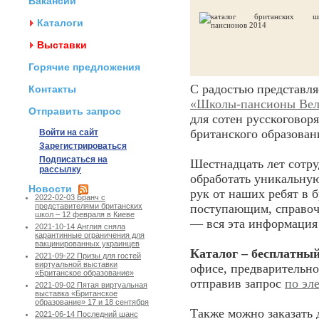
Вакансии
Каталоги
Выставки
Горячие предложения
С радостью представля
Контакты
«Школы-пансионы Вел
Отправить запрос
для сотен русскоговор
британского образован
Войти на сайт
Зарегистрироваться
Подписаться на
Шестнадцать лет сотру
рассылку
обработать уникальну
Новости
рук от наших ребят в 
2022-02-03 Бранч с
поступающим, справоч
представителями британских
школ – 12 февраля в Киеве
— вся эта информация
2021-10-14 Англия сняла
карантинные ограничения для
вакцинированных украинцев
Каталог – бесплатны
2021-09-22 Призы для гостей
виртуальной выставки
офисе, предварительн
«Британское образование»
отправив запрос
по эл
2021-09-02 Пятая виртуальная
выставка «Британское
образование» 17 и 18 сентября
Также можно заказать 
2021-06-14 Последний шанс