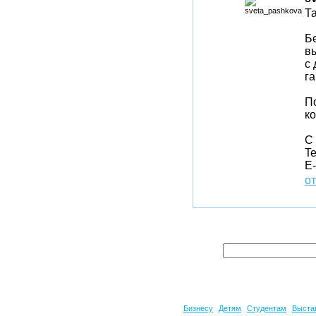
Та
Бе
вы
с 
г
П
ко
С
Te
E-
от
Бизнесу
Детям
Студентам
Выста