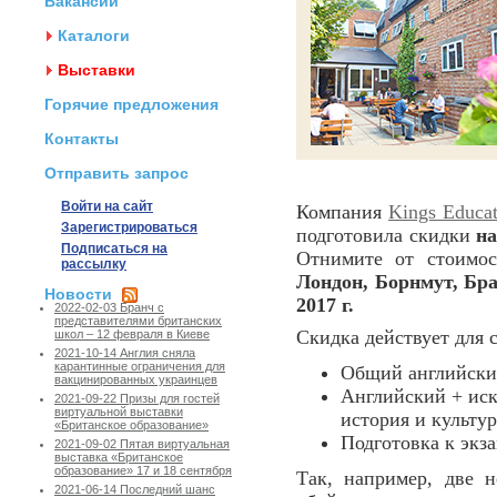
Вакансии
Каталоги
Выставки
Горячие предложения
Контакты
Отправить запрос
Войти на сайт
Компания
Kings Educat
Зарегистрироваться
подготовила скидки
н
Подписаться на
Отнимите от стоимо
рассылку
Лондон, Борнмут, Бр
Новости
2017 г.
2022-02-03 Бранч с
представителями британских
Скидка действует для
школ – 12 февраля в Киеве
2021-10-14 Англия сняла
карантинные ограничения для
Общий английски
вакцинированных украинцев
Английский + иск
2021-09-22 Призы для гостей
виртуальной выставки
история и культур
«Британское образование»
Подготовка к экз
2021-09-02 Пятая виртуальная
выставка «Британское
образование» 17 и 18 сентября
Так, например, две 
2021-06-14 Последний шанс