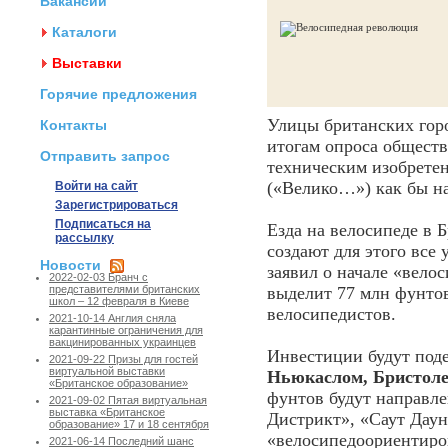
Вакансии
Каталоги
Выставки
Горячие предложения
Улицы британских горо
Контакты
итогам опроса общест
Отправить запрос
техническим изобретен
(«Велико…») как бы на
Войти на сайт
Зарегистрироваться
Подписаться на
Езда на велосипеде в 
рассылку
создают для этого все 
Новости
заявил о начале «вело
2022-02-03 Бранч с
выделит 77 млн фунто
представителями британских
школ – 12 февраля в Киеве
велосипедистов.
2021-10-14 Англия сняла
карантинные ограничения для
вакцинированных украинцев
Инвестиции будут по
2021-09-22 Призы для гостей
виртуальной выставки
Ньюкаслом, Бристол
«Британское образование»
фунтов будут направле
2021-09-02 Пятая виртуальная
выставка «Британское
Дистрикт», «Саут Даун
образование» 17 и 18 сентября
«велосипедоориентиро
2021-06-14 Последний шанс