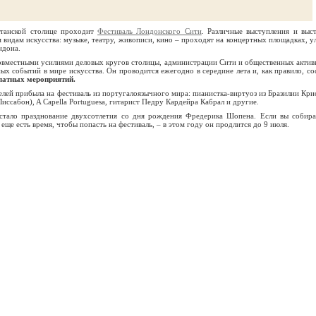
итанской столице проходит
Фестиваль Лондонского Сити
. Различные выступления и выст
видам искусства: музыке, театру, живописи, кино – проходят на концертных площадках, у
ндона.
овместными усилиями деловых кругов столицы, администрации Сити и общественных актив
ных событий в мире искусства. Он проводится ежегодно в середине лета и, как правило, со
платных мероприятий.
елей прибыла на фестиваль из португалоязычного мира: пианистка-виртуоз из Бразилии Кри
иссабон), A Capella Portuguesa, гитарист Педру Кардейра Кабрал и другие.
стало празднование двухсотлетия со дня рождения Фредерика Шопена. Если вы собира
се еще есть время, чтобы попасть на фестиваль, – в этом году он продлится до 9 июля.