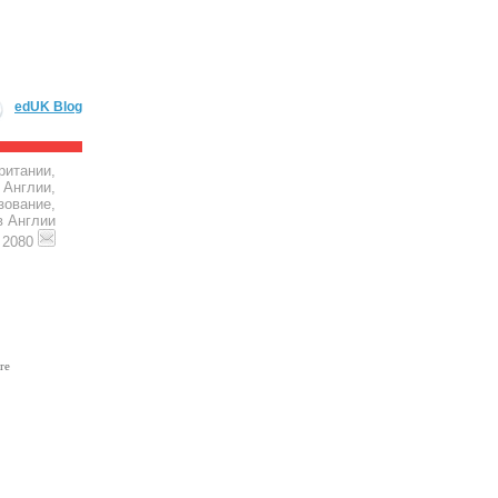
edUK Blog
ритании,
 Англии,
зование,
в Англии
4 2080