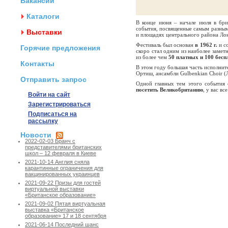
Вакансии
Каталоги
В конце июня – начале июля в бр
события, посвященные самым разным 
Выставки
и площадях центрального района Ло
Фестиваль был основан
в 1962 г.
и с
Горячие предложения
скоро стал одним из наиболее замет
из более чем
50 платных и 100 бес
Контакты
В этом году большая часть исполнит
Ортиш, ансамбли Gulbenkian Choir (Л
Отправить запрос
Одной главных тем этого события 
посетить Великобританию
, у вас в
Войти на сайт
Зарегистрироваться
Подписаться на
рассылку
Новости
2022-02-03 Бранч с
представителями британских
школ – 12 февраля в Киеве
2021-10-14 Англия сняла
карантинные ограничения для
вакцинированных украинцев
2021-09-22 Призы для гостей
виртуальной выставки
«Британское образование»
2021-09-02 Пятая виртуальная
выставка «Британское
образование» 17 и 18 сентября
2021-06-14 Последний шанс