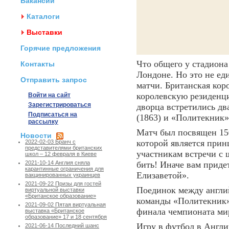
Вакансии
Каталоги
Выставки
Горячие предложения
Что общего у стадиона
Контакты
Лондоне. Но это не ед
Отправить запрос
матчи. Британская кор
королевскую резиденци
Войти на сайт
Зарегистрироваться
дворца встретились д
Подписаться на
(1863) и «Политекник»
рассылку
Матч был посвящен 15
Новости
которой является прин
2022-02-03 Бранч с
представителями британских
участникам встречи с 
школ – 12 февраля в Киеве
бить! Иначе вам приде
2021-10-14 Англия сняла
карантинные ограничения для
Елизаветой».
вакцинированных украинцев
2021-09-22 Призы для гостей
Поединок между англи
виртуальной выставки
«Британское образование»
команды «Политекник» 
2021-09-02 Пятая виртуальная
финала чемпионата мир
выставка «Британское
образование» 17 и 18 сентября
Игру в футбол в Англи
2021-06-14 Последний шанс