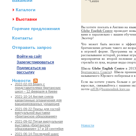
Вакансии
Каталоги
Выставки
Вы хотите поехать в Англию на языко
Горячие предложения
Globe English Centre
проводит новы
вами и параллельно с вашим обучен
Контакты
Эксетер!
Что может быть веселее и эффект
Отправить запрос
британскими детьми такого же возра
в игровой форме. Программа на не
рассказывание историй, ролевые игр
Войти на сайт
мероприятия во второй половине дн
Зарегистрироваться
стрельба из лука, водные виды спорта
Подписаться на
Школа
Globe English Centre
в 2013
рассылку
Британского Совета
). Школа приним
называемого Юрского побережья и в 
Новости
Если вы хотите узнать больше о д
2022-02-03 Бранч с
взрослых, связывайтесь с нашими э
представителями британских
почте
edUK@businesslink.kiev.ua
.
школ – 12 февраля в Киеве
2021-10-14 Англия сняла
карантинные ограничения для
вакцинированных украинцев
2021-09-22 Призы для гостей
виртуальной выставки
«Британское образование»
2021-09-02 Пятая виртуальная
выставка «Британское
Новости
образование» 17 и 18 сентября
2021-06-14 Последний шанс