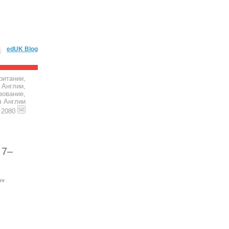
edUK Blog
ритании,
 Англии,
зование,
в Англии
4 2080
 7–