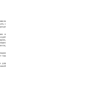
школа
ать с
ороде
ами и
ходят
арии,
ающих
ассы,
екции
т так
х для
онной