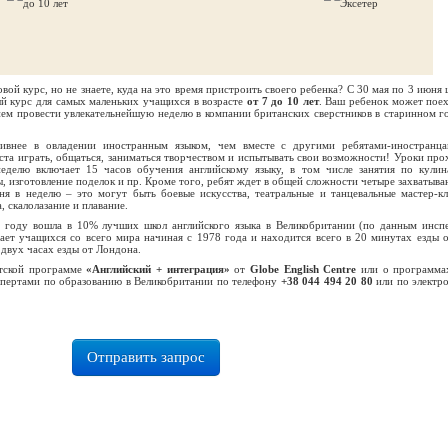
вой курс, но не знаете, куда на это время пристроить своего ребенка? С 30 мая по 3 июня 
й курс для самых маленьких учащихся в возрасте
от 7 до 10 лет
. Ваш ребенок может поех
ием провести увлекательнейшую неделю в компании британских сверстников в старинном г
ивнее в овладении иностранным языком, чем вместе с другими ребятами-иностранц
ста играть, общаться, заниматься творчеством и испытывать свои возможности! Уроки про
делю включает 15 часов обучения английскому языку, в том числе занятия по кулин
ы, изготовление поделок и пр. Кроме того, ребят ждет в общей сложности четыре захватыв
я в неделю – это могут быть боевые искусства, театральные и танцевальные мастер-кл
, скалолазание и плавание.
 году вошла в 10% лучших школ английского языка в Великобритании (по данным инсп
ает учащихся со всего мира начиная с 1978 года и находится всего в 20 минутах езды о
двух часах езды от Лондона.
етской программе
«Английский + интеграция»
от
Globe English Centre
или о программа
кспертами по образованию в Великобритании по телефону
+38 044 494 20 80
или по электр
Отправить запрос