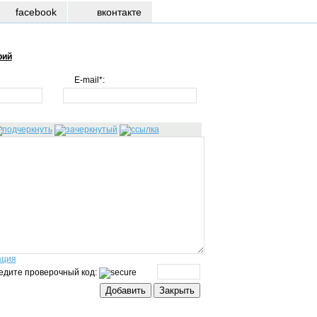
facebook
вконтакте
рий
E-mail*:
ация
едите проверочный код: