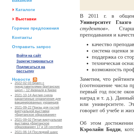
Вакансии
Каталоги
В 2011 г. в общена
Выставки
Университет Глазго
студентов»
. Старше
Горячие предложения
преподавания и качест
Контакты
качество препода
Отправить запрос
система оценки з
Войти на сайт
поддержка со сто
Зарегистрироваться
техническая осна
Подписаться на
возможность проф
рассылку
Заметим, что рейтинг
Новости
2022-02-03 Бранч с
(соотношение числа пр
представителями британских
школ – 12 февраля в Киеве
первый год после окон
2021-10-14 Англия сняла
наград и т. д.). Данны
карантинные ограничения для
вакцинированных украинцев
или университете. Э
2021-09-22 Призы для гостей
говорит об учебе и жиз
виртуальной выставки
«Британское образование»
2021-09-02 Пятая виртуальная
Об этом достижении 
выставка «Британское
образование» 17 и 18 сентября
Кэролайн Бодди
, ко
2021-06-14 Последний шанс