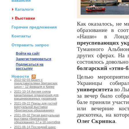
Вакансии
Каталоги
Выставки
Как оказалось, не м
Горячие предложения
образование в со
«Наши» в Лондо
Контакты
преуспевающих ук
Отправить запрос
Туманного Альбион
Войти на сайт
других сферах. На
Зарегистрироваться
состоялось довольн
Подписаться на
болгарский «этно-б
рассылку
Целью мероприятия
Новости
2022-02-03 Бранч с
Украинцы собир
представителями британских
школ – 12 февраля в Киеве
университета
во Льв
2021-10-14 Англия сняла
за вечер было собр
карантинные ограничения для
вакцинированных украинцев
бале приняли участи
2021-09-22 Призы для гостей
виртуальной выставки
или вечерние кос
«Британское образование»
дискотека, на кото
2021-09-02 Пятая виртуальная
выставка «Британское
Олег Скрипка
.
образование» 17 и 18 сентября
2021-06-14 Последний шанс