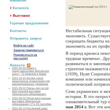
Вакансии
Каталоги
Выставки
Горячие предложения
Нестабильная ситуаци
Контакты
экономить. Существует
Отправить запрос
сокращать бюджеты на 
экономить на их проф
Войти на сайт
Зарегистрироваться
В период кризиса нек
Подписаться на
трудные времена». Дру
рассылку
развиваться и завоевы
Новости
стратегия оказывается 
2022-02-03 Бранч с
представителями британских
(1939), Hyatt Corporat
школ – 12 февраля в Киеве
компании или начинали
2021-10-14 Англия сняла
карантинные ограничения для
политический потрясен
вакцинированных украинцев
2021-09-22 Призы для гостей
Семь украинских и ме
виртуальной выставки
«Британское образование»
истории. В это непрос
2021-09-02 Пятая виртуальная
ознакомительный тур 
выставка «Британское
образование» 17 и 18 сентября
мая 2014 г.
Вот эти ко
2021-06-14 Последний шанс