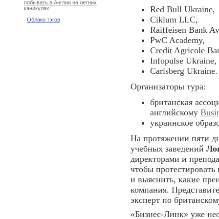
побывать в Англии на летних
Red Bull Ukraine,
каникулах!
Ciklum LLC,
Облако тэгов
Raiffeisen Bank Av
PwC Academy,
Credit Agricole Ba
Infopulse Ukraine,
Carlsberg Ukraine.
Организаторы тура:
британская ассоц
английскому
Busi
украинское образ
На протяжении пяти д
учебных заведений
Ло
директорами и препода
чтобы протестировать 
и выяснить, какие пре
компания. Представите
эксперт по британско
«Бизнес-Линк» уже не