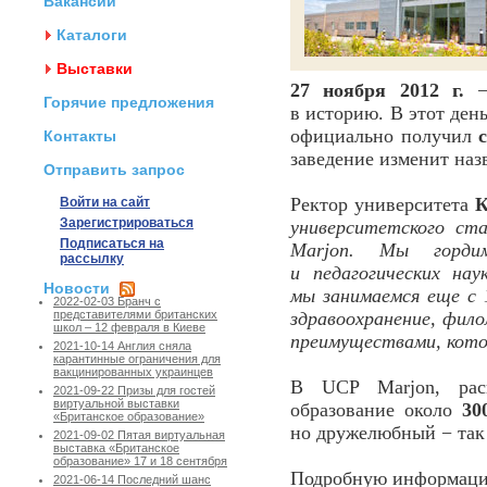
Вакансии
Каталоги
Выставки
27 ноября 2012 г.
− 
Горячие предложения
в историю. В этот ден
официально получил
Контакты
заведение изменит наз
Отправить запрос
Ректор университета
К
Войти на сайт
Зарегистрироваться
университетского ст
Подписаться на
Marjon. Мы горди
рассылку
и педагогических на
Новости
мы занимаемся еще с 
2022-02-03 Бранч с
здравоохранение, фил
представителями британских
школ – 12 февраля в Киеве
преимуществами, кото
2021-10-14 Англия сняла
карантинные ограничения для
вакцинированных украинцев
В UCP Marjon, рас
2021-09-22 Призы для гостей
виртуальной выставки
образование около
30
«Британское образование»
но дружелюбный − так 
2021-09-02 Пятая виртуальная
выставка «Британское
образование» 17 и 18 сентября
Подробную информацию
2021-06-14 Последний шанс