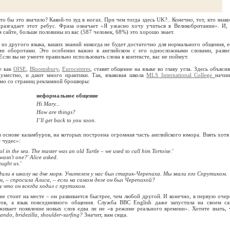
о бы это значило? Какой-то зуд в ногах. При чем тогда здесь UK?.. Конечно, тот, кто знако
 разгадает этот ребус. Фраза означает «Я ужасно хочу учиться в Великобритании». И, 
сайте, больше половины из вас (587 человек, 68%) это хорошо знает.
 из другого языка, ваших знаний никогда не будет достаточно для нормального общения, е
ми оборотами. Это особенно важно в английском с его односложными словами, разви
ли вы не умеете правильно использовать слова в контексте, вас не поймут.
е как
OISE
,
Bloomsbury
,
Eurocentres
, ставят общение на языке во главу угла. Здесь объясня
 уместно, и дают много практики. Так, языковая школа
MLS International College
начин
мо со страниц рекламной брошюры:
неформальное общение
Hi Mary...
How are things?
I’ll get back to you soon.
в основе каламбуров, на которых построена огромная часть английского юмора. Взять хотя
 чудес»:
l in the sea. The master was an old Turtle – we used to call him Tortoise.'
 wasn't one?' Alice asked.
ught us.'
дили в школу на дне моря. Учителем у нас был старик-Черепаха. Мы звали его Спрутиком.
м, – спросила Алиса, – если на самом деле он был Черепахой?
 что он всегда ходил с прутиком.
 не стоит на месте – он развивается быстрее, чем любой другой. И конечно, в первую очер
тов, а язык повседневного общения. Служба BBC English даже запустила на своем са
еживает появление новых слов едва ли не «в режиме реального времени». Хотите знать, 
ndo, bridezilla, shoulder-surfing?
Значит, вам сюда.