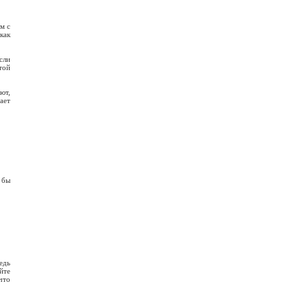
м с
как
сли
той
ют,
ает
 бы
едь
йте
что