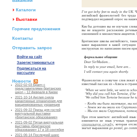
Вакансии
Каталоги
I’ve got itchy feet to study in the UK.
Чт
английской фразеологией без труда
Выставки
подтвердил недавний опрос на нашем 
Как бы дотошно вы не изучали слова
Горячие предложения
вы не владеете расхожими речевы
омонимией и множеством акцентов. Ес
Контакты
Британские школы английского, таки
какое выражение в какой ситуации
Отправить запрос
инструктаж по написанию писем пря
Войти на сайт
формальное общение
Dear Sir/Madam...
Зарегистрироваться
In reply to your email, here are...
Подписаться на
I will contact you again shortly.
рассылку
Фразеология и созвучие слов лежат 
Новости
известный пассаж из «Алисы в стране
2022-02-03 Бранч с
представителями британских
‘When we were little, we went to schoo
школ – 12 февраля в Киеве
‘Why did you call him Tortoise, if he
‘We called him Tortoise because he ta
2021-10-14 Англия сняла
карантинные ограничения для
– Когда мы были маленькие, мы хо
вакцинированных украинцев
– Зачем же вы звали его Спрутико
2021-09-22 Призы для гостей
– Мы его звали Спрутиком, потому
виртуальной выставки
При этом заметьте: английский язык
«Британское образование»
изменяется не язык ученых тракта
2021-09-02 Пятая виртуальная
специальную службу
, которая отсл
выставка «Британское
значат выражения
go postal, go comma
образование» 17 и 18 сентября
2021-06-14 Последний шанс