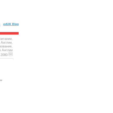
edUK Blog
ритании,
 Англии,
зование,
в Англии
4 2080