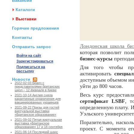
Вакансии
Каталоги
Выставки
Горячие предложения
Контакты
Лондонская школа би
Отправить запрос
которая позволит пол
Войти на сайт
бизнес-курсы
преподав
Зарегистрироваться
Для того чтобы пр
Подписаться на
рассылку
активировать
специа
Новости
доступным объемом ин
2022-02-03 Бранч с
уйти до 800 часов.
представителями британских
школ – 12 февраля в Киеве
Весь курс предоставл
2021-10-14 Англия сняла
карантинные ограничения для
сертификат LSBF
, т
вакцинированных украинцев
определенную плату. И
2021-09-22 Призы для гостей
виртуальной выставки
Уэльского университет
«Британское образование»
2021-09-02 Пятая виртуальная
Поразительно, наскол
выставка «Британское
образование» 17 и 18 сентября
проект. С момента е
2021-06-14 Последний шанс