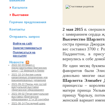
Вакансии
Каталоги
Выставки
Горячие предложения
2 мая 2015 г.
свершило
Контакты
с замиранием сердца ж
Отправить запрос
Высочество Шарлотт
сестра принца Джорджа
Войти на сайт
Зарегистрироваться
вес составил 3700 г. 
Подписаться на
Паддингтон, в прис
рассылку
вернулись к себе домо
Новости
Не один месяц букмек
2022-02-03 Бранч с
представителями британских
фаворитов были Элис
школ – 12 февраля в Киеве
довольно многие ока
2021-10-14 Англия сняла
карантинные ограничения для
Шарлотта Элизабет 
вакцинированных украинцев
2021-09-22 Призы для гостей
принцессы – королев
виртуальной выставки
матери принца Уилья
«Британское образование»
2021-09-02 Пятая виртуальная
принцу Чарльзу, потом
выставка «Британское
женский вариант имен
образование» 17 и 18 сентября
2021-06-14 Последний шанс