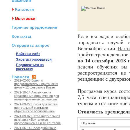
Вакансии
Каталоги
Выставки
Горячие предложения
Если вы ждали особог
Контакты
порадовать: случай
Отправить запрос
Великобритании
Harr
пройти трехнедельное
Войти на сайт
Зарегистрироваться
по 14 сентября 2013 г
Подписаться на
недели обучения вы
рассылку
распространяется не
Новости
резиденции с двухраз
2022-02-03 Бранч с
представителями британских
школ – 12 февраля в Киеве
Программа курса состо
2021-10-14 Англия сняла
карантинные ограничения для
7,5 часа специализир
вакцинированных украинцев
туризм и гостиничное 
2021-09-22 Призы для гостей
виртуальной выставки
Стоимость трехнедель
«Британское образование»
2021-09-02 Пятая виртуальная
выставка «Британское
Обучение
образование» 17 и 18 сентября
2021-06-14 Последний шанс