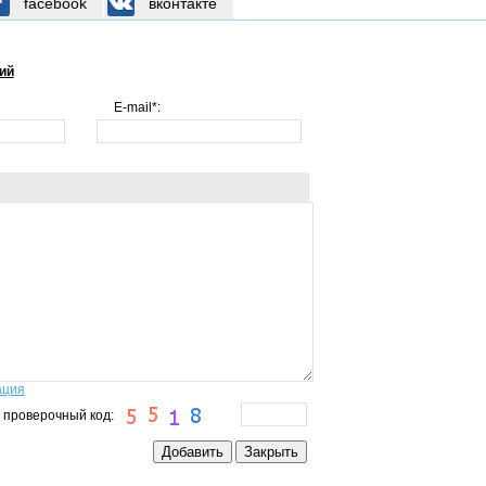
facebook
вконтакте
ий
E-mail*:
ация
 проверочный код: