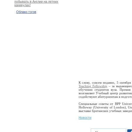
побывать в Англии на летних
каникулах!
Облако тэгов
К слову, совсем недавно, 5 октября
Teaching Fellowship
– за выдающиеся
обучении студентов вуза. Премия
возглавляет Учебный центр развития
содействуют абитуриентам в подгот
Специальные советы от BPP Universit
Holloway (University of London), Uni
выставке британских учебных завед
Новости