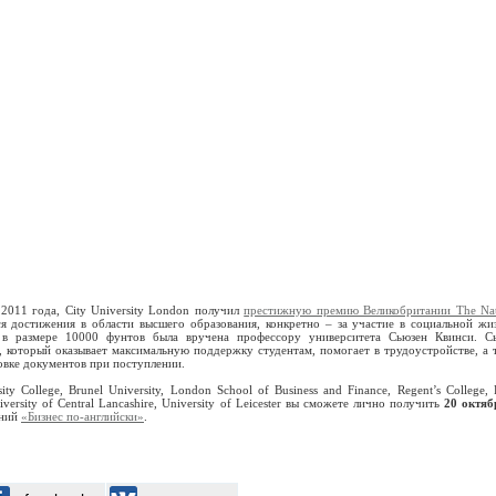
 2011 года, City University London получил
престижную премию Великобритании The Nat
 достижения в области высшего образования, конкретно – за участие в социальной жи
 в размере 10000 фунтов была вручена профессору университета Сьюзен Квинси. С
, который оказывает максимальную поддержку студентам, помогает в трудоустройстве, а 
овке документов при поступлении.
y College, Brunel University, London School of Business and Finance, Regent’s College, 
versity of Central Lancashire, University of Leicester вы сможете лично получить
20 октяб
ений
«Бизнес по-английски»
.