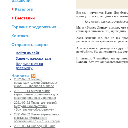
Вакансии
Каталоги
Все мы – студенты. Были. Или будем
время учиться приходится всю жизнь
Выставки
Как стать хорошим студент
Горячие предложения
Мы в
«Бизнес-Линке»
думаем, что 
семинары, читать книги, проводить и
Контакты
Хотя, конечно же, все не так про
управлять своим временем и правиль
Отправить запрос
А если учиться приходится в другой
не обойтись без дополнительных сов
Войти на сайт
Зарегистрироваться
В пятницу,
7 октября
, мы приним
London
. Вот что он посоветовал у
Подписаться на
рассылку
Новости
2022-02-03 Бранч с
представителями британских
школ – 12 февраля в Киеве
2021-10-14 Англия сняла
карантинные ограничения для
вакцинированных украинцев
2021-09-22 Призы для гостей
виртуальной выставки
«Британское образование»
2021-09-02 Пятая виртуальная
выставка «Британское
образование» 17 и 18 сентября
2021-06-14 Последний шанс