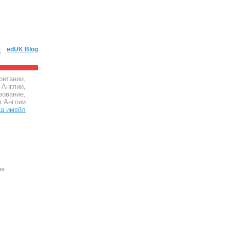
edUK Blog
ритании,
 Англии,
зование,
в Англии