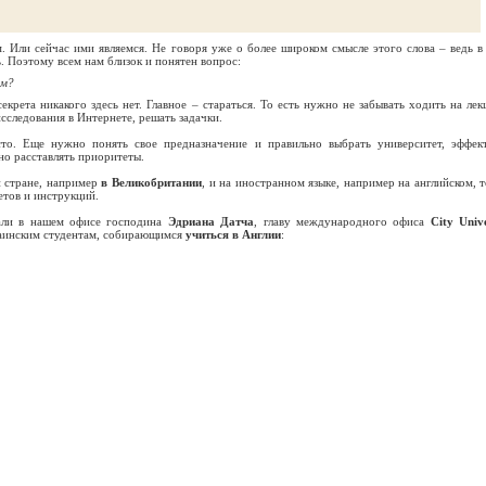
. Или сейчас ими являемся. Не говоря уже о более широком смысле этого слова – ведь в
. Поэтому всем нам близок и понятен вопрос:
ом?
секрета никакого здесь нет. Главное – стараться. То есть нужно не забывать ходить на лек
сследования в Интернете, решать задачки.
сто. Еще нужно понять свое предназначение и правильно выбрать университет, эффек
но расставлять приоритеты.
 стране, например
в Великобритании
, и на иностранном языке, например на английском, т
етов и инструкций.
али в нашем офисе господина
Эдриана Датча
, главу международного офиса
City Unive
краинским студентам, собирающимся
учиться в Англии
: