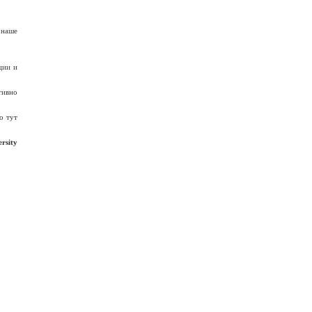
 наше
ции и
тивно
о тут
rsity