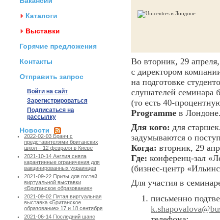
Вакансии
Каталоги
Выставки
Горячие предложения
Во вторник, 29 апреля
Контакты
с директором компани
Отправить запрос
на подготовке студент
слушателей семинара б
Войти на сайт
Зарегистрироваться
(то есть 40-процентну
Подписаться на
Programme
в Лондоне
рассылку
Для кого:
для старшек
Новости
задумываются о поступ
2022-02-03 Бранч с
представителями британских
Когда:
вторник, 29 апре
школ – 12 февраля в Киеве
Где:
конференц-зал «Ло
2021-10-14 Англия сняла
карантинные ограничения для
(бизнес-центр «Ильинск
вакцинированных украинцев
2021-09-22 Призы для гостей
Для участия в семинар
виртуальной выставки
«Британское образование»
письменно подтве
2021-09-02 Пятая виртуальная
выставка «Британское
k.shapovalova@bus
образование» 17 и 18 сентября
2021-06-14 Последний шанс
телефона;