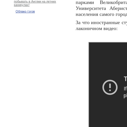
парками Великобри
побывать в Англии на летних
каникулах!
Университета Аберист
Облако тэгов
населения самого город
За что иностранные ст
лаконичном видео: