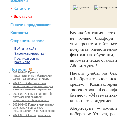
Вакансии
Каталоги
Выставки
Горячие предложения
Великобритания – это 
Контакты
не только Оксфорд
Отправить запрос
университета в Уэльсе
получить качественн
Войти на сайт
Зарегистрироваться
фунтов
на обучении, 
Подписаться на
автоматически станов
рассылку
Аберистуита!
Новости
Начало учебы на ба
2022-02-03 Бранч с
представителями британских
«Изобразительное ис
школ – 12 февраля в Киеве
среде», «Компьютерн
2021-10-14 Англия сняла
карантинные ограничения для
творчество», «Географ
вакцинированных украинцев
2021-09-22 Призы для гостей
бизнес», «Математика
виртуальной выставки
кино и телевидение».
«Британское образование»
2021-09-02 Пятая виртуальная
Аберистуит – оживл
выставка «Британское
образование» 17 и 18 сентября
побережье Уэльса, ра
2021-06-14 Последний шанс