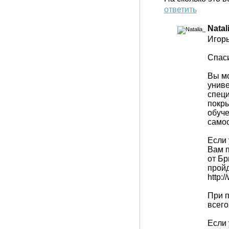
ответить
Natal
Игорь
Спаси
Вы мо
униве
специ
покры
обуче
самос
Если 
Вам 
от Бр
пройд
http:/
При п
всего
Если 