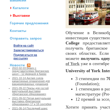
Вакансии
Каталоги
Выставки
Горячие предложения
Контакты
Обучение в Великоб
инвестиция существен
Отправить запрос
College
предоставляет
Войти на сайт
получить британское
Зарегистрироваться
своих областях. Есл
Подписаться на
можете
получить одну
рассылку
of York
уже в сентябре 
Новости
2022-02-03 Бранч с
University of York Int
представителями британских
школ – 12 февраля в Киеве
3 стипендии по
7
2021-10-14 Англия сняла
карантинные ограничения для
(Foundation);
вакцинированных украинцев
1 стипендию в ра
2021-09-22 Призы для гостей
виртуальной выставки
магистратуре (Pre
«Британское образование»
12 премий за эссе
2021-09-02 Пятая виртуальная
выставка «Британское
образование» 17 и 18 сентября
Хотите принять учас
2021-06-14 Последний шанс