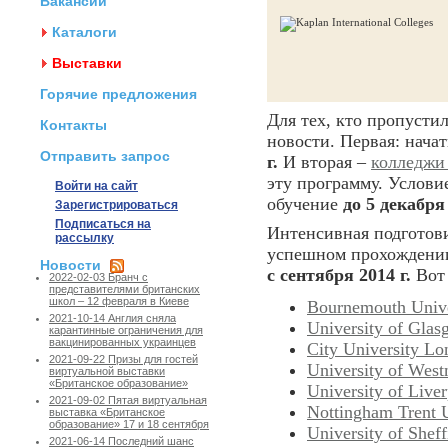
Вакансии
Каталоги
Выставки
Горячие предложения
Для тех, кто пропусти
Контакты
новости. Первая: нача
Отправить запрос
г.
И вторая –
колледжи
эту программу. Услови
Войти на сайт
обучение
до 5 декабря 
Зарегистрироваться
Подписаться на
Интенсивная подготови
рассылку
успешном прохождении 
Новости
с сентября 2014 г.
Вот 
2022-02-03 Бранч с
представителями британских
школ – 12 февраля в Киеве
Bournemouth Unive
2021-10-14 Англия сняла
University of Gla
карантинные ограничения для
вакцинированных украинцев
City University L
2021-09-22 Призы для гостей
University of West
виртуальной выставки
«Британское образование»
University of Live
2021-09-02 Пятая виртуальная
Nottingham Trent U
выставка «Британское
образование» 17 и 18 сентября
University of Sheff
2021-06-14 Последний шанс