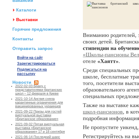
Вакансии
Каталоги
Выставки
Горячие предложения
Вниманию родителей, 
Контакты
своих детей. Британс
стипендии на обучени
Отправить запрос
«Школы-пансионы Вел
Войти на сайт
отеле
«Хаятт»
.
Зарегистрироваться
Среди специальных пр
Подписаться на
рассылку
школе, бесплатные тр
Новости
того, посетители выст
2022-02-03 Бранч с
образовательного аген
представителями британских
школ – 12 февраля в Киеве
специальных предлож
2021-10-14 Англия сняла
карантинные ограничения для
Также на выставке ка
вакцинированных украинцев
школ-пансионов
, в ко
2021-09-22 Призы для гостей
виртуальной выставки
подробная информация
«Британское образование»
2021-09-02 Пятая виртуальная
Не пропустите уикенд
выставка «Британское
образование» 17 и 18 сентября
Регистрируйтесь на вы
2021-06-14 Последний шанс