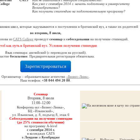
Как не ошибиться с выбором специальности?
Как уже с сентября 2014 г. начать подготовку к университету
Великобритании?
Как получить стипендию на подготовительную программу?
кников школ, которые задумываются о поступлении в британский вуз, а также их родителей
во вторник, 8 июля,
опова из
CATS College
проведут
семинар
и
собеседования
на получение стипендий.
evel как путь в британский вуз. Условия получения стипендии
Язык семинара: английский (с переводом на русский).
частие
бесплатное
. Предварительная регистрация обязательна.
Зарегистрироваться
Организатор – образовательное агентство
«Бизнес-Линк»
.
Наш телефон:
+38 044 494 20 80
.
Семинар
Вторник, 8 июля
11:00–12:00
Конференц-зал «Бизнес-Линка»,
БЦ «Ильинский»,
ул. Ильинская, д. 8, подъезд 8, этаж 6
Собеседования на получение стипендии
(до 25% стоимости обучения)
на программу A-level
с сентября 2014 г.
в колледжах CATS
в
Лондоне
и
Кембридже