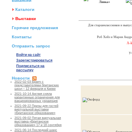
Вакансии
Каталоги
Выставки
Для старшеклассников и выпус
Горячие предложения
Контакты
Роб Хейз и Мария Андр
A-l
Отправить запрос
У
Войти на сайт
Зарегистрироваться
Подписаться на
рассылку
Новости
2022-02-03 Бранч с
представителями британских
школ – 12 февраля в Киеве
2021-10-14 Англия сняла
карантинные ограничения для
вакцинированных украинцев
2021-09-22 Призы для гостей
виртуальной выставки
«Британское образование»
2021-09-02 Пятая виртуальная
выставка «Британское
образование» 17 и 18 сентября
2021-06-14 Последний шанс