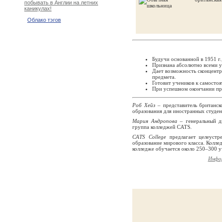
побывать в Англии на летних
каникулах!
Облако тэгов
Будучи основанной в 1951 г.
Признана абсолютно всеми у
Дает возможность сконцентр
предмета.
Готовит учеников к самостоя
При успешном окончании про
Роб Хейз
– представитель британск
образования для иностранных студен
Мария Андропова
– генеральный ди
группа колледжей CATS.
CATS College
предлагает целеустр
образование мирового класса. Колле
колледже обучается около 250–300 уч
Инфор