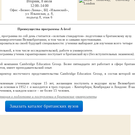
Вторник, 8 июля
12:00–14:00
Офис «Бизнес-Линка», БЦ «Ильинский»,
ул. Ильинская, д. 8,
подъезд 8, этаж 6
Преимущества программы A-level
, программа по сей день считается «золотым стандартом» подготовки к британскому вузу.
ниверситетами Великобритании, в том числе и самыми престижными.
ироваться на своей будущей специальности: ученики выбирают для изучения всего четыре
тельной, в том числе исследовательской, работе в университете.
граммы ученик гарантировано поступает в британский вуз (без вступительных экзаменов).
ой компании Cambridge Education Group. Более пятнадцати лет работает в сфере британ
тов, имеет преподавательский опыт.
ректор восточного представительства Cambridge Education Group, в состав которой в
емленным ученикам старше 15 лет, желающим поступить в ведущие вузы Великобрит
дж основан в 1952 г. и находится в трех городах – Кентербери, Кембридже и Лондоне. В к
еников, в каждом классе – не более 15 человек.
мация о подготовке и поступлении в британские университеты
Заказать каталог британских вузов