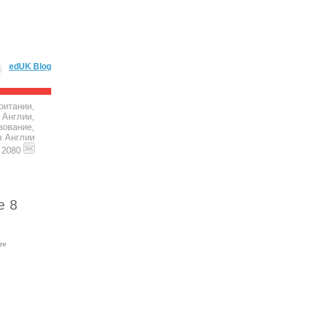
edUK Blog
ритании,
 Англии,
зование,
в Англии
4 2080
е 8