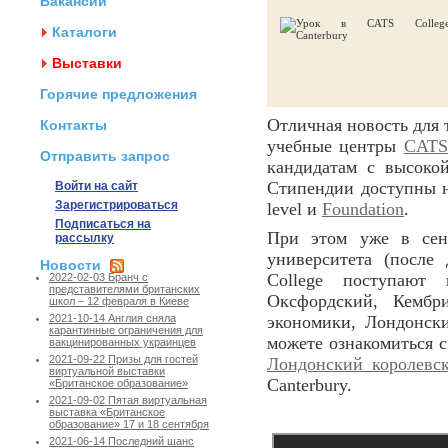
Вакансии
Каталоги
Выставки
Горячие предложения
Отличная новость для т
Контакты
учебные центры
CATS
Отправить запрос
кандидатам с высоко
Стипендии доступны н
Войти на сайт
Зарегистрироваться
level и
Foundation
.
Подписаться на
При этом уже в сент
рассылку
университета (после
Новости
College поступают
2022-02-03 Бранч с
представителями британских
Оксфордский, Кембр
школ – 12 февраля в Киеве
экономики, Лондонск
2021-10-14 Англия сняла
карантинные ограничения для
можете ознакомиться 
вакцинированных украинцев
2021-09-22 Призы для гостей
Лондонский королевс
виртуальной выставки
Canterbury.
«Британское образование»
2021-09-02 Пятая виртуальная
выставка «Британское
образование» 17 и 18 сентября
2021-06-14 Последний шанс