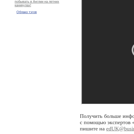
побывать в Англии на летних
каникулах!
Облако тэгов
Получить больше инфо
с помощью экспертов 
пишите на
edUK@busine