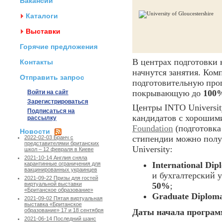
Вакансии
Каталоги
Выставки
Горячие предложения
В центрах подготовки
Контакты
начнутся занятия. Ком
Отправить запрос
подготовительную пр
покрывающую до
100%
Войти на сайт
Зарегистрироваться
Центры INTO University
Подписаться на
кандидатов с хорошим
рассылку
Foundation
(подготовка
Новости
стипендии можно полу
2022-02-03 Бранч с
представителями британских
University:
школ – 12 февраля в Киеве
2021-10-14 Англия сняла
International Dip
карантинные ограничения для
вакцинированных украинцев
и бухгалтерский у
2021-09-22 Призы для гостей
50%
;
виртуальной выставки
«Британское образование»
Graduate Diplom
2021-09-02 Пятая виртуальная
выставка «Британское
Даты начала програм
образование» 17 и 18 сентября
2021-06-14 Последний шанс