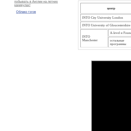
побывать в Англии на летних
каникулах!
центр
Облако тэгов
INTO City University London
INTO University of Gloucestershire
A-level и Foun
INTO
Manchester
остальные
программы