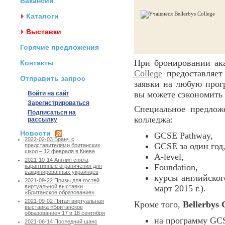
Вакансии
Каталоги
Выставки
Горячие предложения
При бронировании ак
Контакты
College
предоставляе
Отправить запрос
заявки на любую про
вы можете сэкономить
Войти на сайт
Зарегистрироваться
Специальное предлож
Подписаться на
колледжа:
рассылку
Новости
GCSE Pathway,
2022-02-03 Бранч с
GCSE за один год
представителями британских
школ – 12 февраля в Киеве
A-level,
2021-10-14 Англия сняла
Foundation,
карантинные ограничения для
вакцинированных украинцев
курсы английског
2021-09-22 Призы для гостей
март 2015 г.).
виртуальной выставки
«Британское образование»
2021-09-02 Пятая виртуальная
Кроме того,
Bellerbys 
выставка «Британское
образование» 17 и 18 сентября
на программу GCS
2021-06-14 Последний шанс