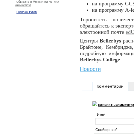
побывать в Англии на летних
на программу GCS
каникулах!
на программу A-l
Облако тэгов
Торопитесь – количест
обращайтесь к экспер
электронной почте
edU
Центры
Bellerbys
расп
Брайтоне, Кембридже
подробную информа
Bellerbys College
.
Новости
Комментарии
написать коммента
Имя*:
Сообщение*