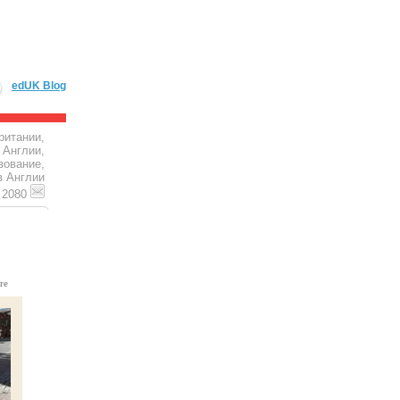
edUK Blog
ритании,
 Англии,
зование,
в Англии
4 2080