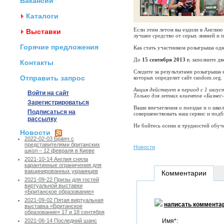
Вакансии
Каталоги
Если этим летом вы ездили в Англию 
Выставки
лучшее средство от серых ливней и п
Горячие предложения
Как стать участником розыгрыша одн
До
15 сентября 2013 г.
заполните дв
Контакты
Следите за результатами розыгрыша
Отправить запрос
которых определит сайт random.org.
Акция действует в период с 1 авгус
Войти на сайт
Только для летних клиентов «Бизнес-
Зарегистрироваться
Ваши впечатления о поездке и о шко
Подписаться на
совершенствовать наш сервис и подб
рассылку
Не бойтесь осени и трудностей обуче
Новости
2022-02-03 Бранч с
представителями британских
Новости
школ – 12 февраля в Киеве
2021-10-14 Англия сняла
карантинные ограничения для
вакцинированных украинцев
Комментарии
2021-09-22 Призы для гостей
виртуальной выставки
«Британское образование»
2021-09-02 Пятая виртуальная
написать коммента
выставка «Британское
образование» 17 и 18 сентября
Имя*:
2021-06-14 Последний шанс