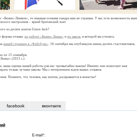
с «Бизнес-Линком», то никакая осенняя хандра вам не страшна. У вас есть возможность выи
лохого настроения – яркий британский зонт.
ого из десяти зонтов Union Jack?
е формы отзыва:
по работе «Бизнес-Линка»
и
по школе
, в которой вы учились.
 на
нашей странице в «Фейсбуке»
. 16 сентября мы опубликуем имена десяти счастливчиков,
та по 15 сентября.
Линка» (2013 г.).
ле, ваша оценка нашей работы для нас чрезвычайно важны! Именно они помогают нам
ирать только лучшие школы. Мы с нетерпением ждем ваших отзывов.
ния. Помните, что человек, как зонтик, раскрывается в ненастье!
facebook
вконтакте
рий
E-mail*: