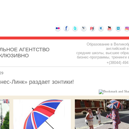
Образование в Великоб
английский в
ЛЬНОЕ АГЕНТСТВО
средние школы, высшее обра
СКЛЮЗИВНО
бизнес-программы, тренинги 
+(38044) 49
29
нес-Линк» раздает зонтики!