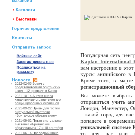
Вакансии
Каталоги
Выставки
Горячие предложения
Контакты
Отправить запрос
Популярная сеть цент
Войти на сайт
Kaplan International 
Зарегистрироваться
вам настроение в это
Подписаться на
рассылку
курсы английского в
Новости
Кроме того, в марте
2022-02-03 Бранч с
регистрационный сбор
представителями британских
школ – 12 февраля в Киеве
Вы можете выбрать 
2021-10-14 Англия сняла
карантинные ограничения для
отправиться учить ан
вакцинированных украинцев
Лондон, Манчестер, Ок
2021-09-22 Призы для гостей
виртуальной выставки
– какой город для ва
«Британское образование»
попадете в современ
2021-09-02 Пятая виртуальная
выставка «Британское
уникальной системе 
образование» 17 и 18 сентября
то для вас или ва
2021-06-14 Последний шанс