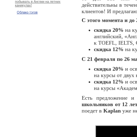
побывать в Англии на летних
действительны в тече
каникулах!
клиентов! И предлагаю
Облако тэгов
С этого момента и до
скидка 20%
на ку
английский, «Анг
к TOEFL, IELTS,
скидка 12%
на к
С 21 февраля по 26 м
скидка 20%
и осв
на курсы от двух 
скидка 12%
и осв
на курсы «Академ
Есть предложение и
школьников от 12 лет
поедет в
Kaplan
уже н