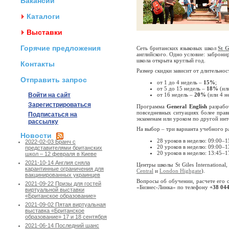
Вакансии
Каталоги
Выставки
Горячие предложения
Сеть британских языковых школ
St G
английского. Одно условие: заброн
школа открыта круглый год.
Контакты
Размер скидки зависит от длительнос
Отправить запрос
от 1 до 4 недель –
15%
;
от 5 до 15 недель –
18%
(или
Войти на сайт
от 16 недель –
20%
(или 4 н
Зарегистрироваться
Программа
General English
разрабо
повседневных ситуациях более прави
Подписаться на
экзаменам или уроком по другой инте
рассылку
На выбор – три варианта учебного р
Новости
28 уроков в неделю: 09:00
–1
2022-02-03 Бранч с
20 уроков в неделю: 09:00–1
представителями британских
20 уроков в неделю: 13:45–1
школ – 12 февраля в Киеве
2021-10-14 Англия сняла
Центры школы St Giles International
карантинные ограничения для
Central
и
London Highgate
).
вакцинированных украинцев
Вопросы об обучении, расчете его 
2021-09-22 Призы для гостей
«Бизнес-Линка» по телефону
+38 044
виртуальной выставки
«Британское образование»
2021-09-02 Пятая виртуальная
выставка «Британское
образование» 17 и 18 сентября
2021-06-14 Последний шанс