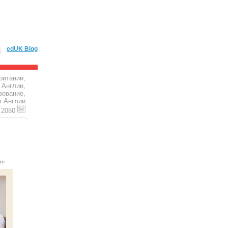
edUK Blog
ритании,
 Англии,
зование,
в Англии
4 2080