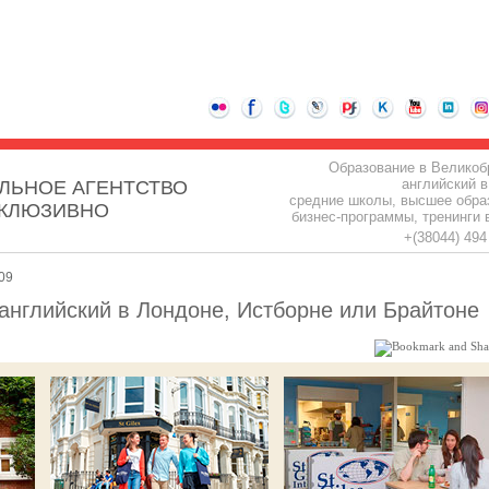
Образование в Великоб
английский в
ЛЬНОЕ АГЕНТСТВО
средние школы, высшее обра
СКЛЮЗИВНО
бизнес-программы, тренинги 
+(38044) 49
09
английский в Лондоне, Истборне или Брайтоне