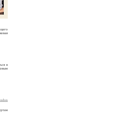
бщего
ыковая
ься в
ковым
ondon
ертам