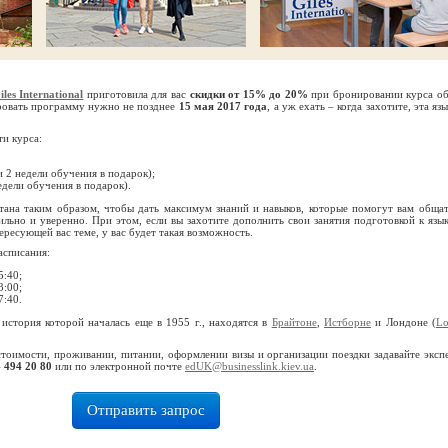
iles International
приготовила для вас
скидки от 15% до 20%
при бронировании курса о
ировать программу нужно не позднее
15 мая 2017 года
, а уж ехать – когда захотите, эта яз
ти курса:
 2 недели обучения в подарок);
едели обучения в подарок).
тана таким образом, чтобы дать максимум знаний и навыков, которые помогут вам общат
льно и уверенно. При этом, если вы захотите дополнить свои занятия подготовкой к язы
ресующей вас теме, у вас будет такая возможность.
асписания:
5:40;
3:00;
7:40.
, история которой началась еще в 1955 г., находятся в
Брайтоне
,
Истборне
и Лондоне (
L
стоимости, проживании, питании, оформлении визы и организации поездки задавайте эксп
 494 20 80
или по электронной почте
edUK@businesslink.kiev.ua
.
Отправить запрос