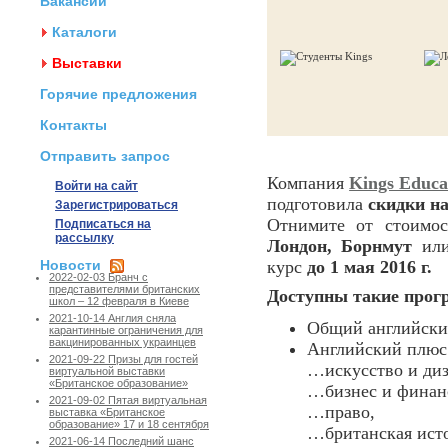
Вакансии
Каталоги
Выставки
Горячие предложения
Контакты
Отправить запрос
Компания
Kings Educa
Войти на сайт
подготовила
скидки н
Зарегистрироваться
Отнимите от стоимо
Подписаться на
рассылку
Лондон, Борнмут
ил
Новости
курс
до 1 мая 2016 г.
2022-02-03 Бранч с
представителями британских
Доступны такие прог
школ – 12 февраля в Киеве
2021-10-14 Англия сняла
Общий английски
карантинные ограничения для
вакцинированных украинцев
Английский плюс
2021-09-22 Призы для гостей
…искусство и диз
виртуальной выставки
«Британское образование»
…бизнес и финан
2021-09-02 Пятая виртуальная
…право,
выставка «Британское
образование» 17 и 18 сентября
…британская истор
2021-06-14 Последний шанс