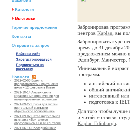
Вакансии
Каталоги
Выставки
Забронировав програм
Горячие предложения
центров
Kaplan
, вы по
Контакты
Забронировать курс н
Отправить запрос
время до 31 декабря 20
предложением можно в 
Войти на сайт
Эдинбург, Манчестер, 
Зарегистрироваться
Подписаться на
Минимальный возраст
рассылку
программ:
Новости
2022-02-03 Бранч с
английский на ка
представителями британских
школ – 12 февраля в Киеве
общий английски
2021-10-14 Англия сняла
интенсивный или 
карантинные ограничения для
вакцинированных украинцев
подготовка к IELT
2021-09-22 Призы для гостей
виртуальной выставки
Для того чтобы лучше 
«Британское образование»
и читайте отзывы студ
2021-09-02 Пятая виртуальная
выставка «Британское
Kaplan Edinburgh
.
образование» 17 и 18 сентября
2021-06-14 Последний шанс