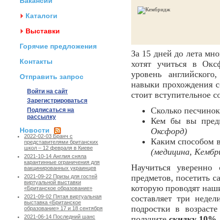
Вакансии
Каталоги
Выставки
Горячие предложения
За 15 дней до лета мн
Контакты
хотят учиться в Окс
уровень английского
Отправить запрос
навыки прохождения со
Войти на сайт
стоит вступительное с
Зарегистрироваться
Сколько песчинок
Подписаться на
рассылку
Кем бы вы пред
Новости
Оксфорд)
2022-02-03 Бранч с
Каким способом в
представителями британских
школ – 12 февраля в Киеве
(медицина, Кемб
2021-10-14 Англия сняла
карантинные ограничения для
Научиться уверенно 
вакцинированных украинцев
предметов, посетить 
2021-09-22 Призы для гостей
виртуальной выставки
которую проводят наш
«Британское образование»
составляет три неде
2021-09-02 Пятая виртуальная
выставка «Британское
подростки в возраст
образование» 17 и 18 сентября
2021-06-14 Последний шанс
получите
скидку 10%
.