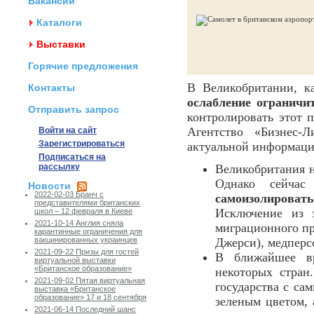
Вакансии
Каталоги
Выставки
Горячие предложения
В Великобритании, к
Контакты
ослабление ограничи
Отправить запрос
контролировать этот п
Агентство «Бизнес-
Войти на сайт
Зарегистрироваться
актуальной информаци
Подписаться на
рассылку
Великобритания н
Однако сейча
Новости
2022-02-03 Бранч с
самоизолировать
представителями британских
Исключение из 
школ – 12 февраля в Киеве
2021-10-14 Англия сняла
миграционного пр
карантинные ограничения для
Джерси), медперс
вакцинированных украинцев
2021-09-22 Призы для гостей
В ближайшее вр
виртуальной выставки
«Британское образование»
некоторых стран
2021-09-02 Пятая виртуальная
государства с са
выставка «Британское
образование» 17 и 18 сентября
зеленым цветом, 
2021-06-14 Последний шанс