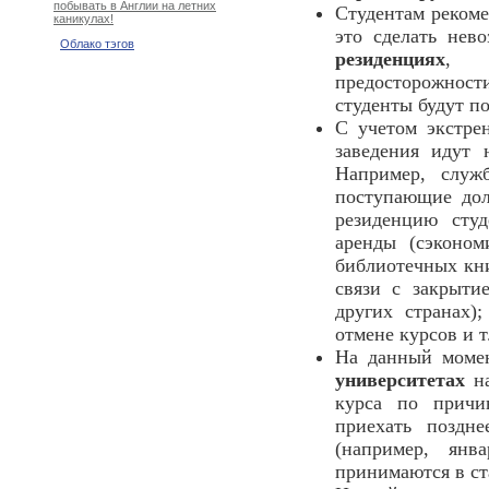
побывать в Англии на летних
Студентам рекоме
каникулах!
это сделать нев
Облако тэгов
резиденциях
, с
предосторожнос
студенты будут по
С учетом экстре
заведения идут
Например, служ
поступающие дол
резиденцию студ
аренды (сэконом
библиотечных кни
связи с закрыти
других странах)
отмене курсов и т.
На данный момен
университетах
на
курса по причи
приехать поздн
(например, янв
принимаются в ст