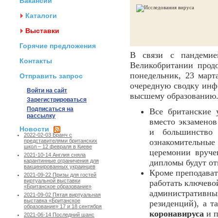
Вакансии
Каталоги
Выставки
Горячие предложения
В связи с пандемие
Контакты
Великобритании прод
понедельник, 23 март
Отправить запрос
очередную сводку инф
Войти на сайт
высшему образованию
Зарегистрироваться
Подписаться на
Все британские
рассылку
вместо экзаменов
Новости
и большинство
2022-02-03 Бранч с
ознакомительны
представителями британских
школ – 12 февраля в Киеве
церемонии вруче
2021-10-14 Англия сняла
дипломы будут от
карантинные ограничения для
вакцинированных украинцев
Кроме преподават
2021-09-22 Призы для гостей
виртуальной выставки
работать ключев
«Британское образование»
административны
2021-09-02 Пятая виртуальная
выставка «Британское
резиденций), а 
образование» 17 и 18 сентября
коронавируса
и п
2021-06-14 Последний шанс