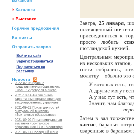
Вакансии
Каталоги
Выставки
Завтра,
25 января
, ш
Горячие предложения
посвященный почтени
присоединиться к тор
Контакты
просто любить
сти
Отправить запрос
шотландской кухней.
Войти на сайт
Центральным меропри
Зарегистрироваться
из нескольких этапов,
Подписаться на
гости собрались, хо
рассылку
молитву – обычно это
Новости
2022-02-03 Бранч с
У которых есть, что
представителями британских
А другие могут есть
школ – 12 февраля в Киеве
2021-10-14 Англия сняла
А у нас тут есть, ч
карантинные ограничения для
Значит, нам благод
вакцинированных украинцев
2021-09-22 Призы для гостей
пере
виртуальной выставки
«Британское образование»
Затем в зал торжеств
2021-09-02 Пятая виртуальная
хаггис
, бараньи потр
выставка «Британское
образование» 17 и 18 сентября
сваренные в бараньем 
2021-06-14 Последний шанс