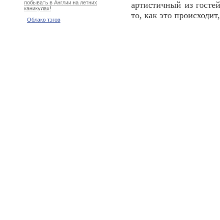
побывать в Англии на летних
артистичный из госте
каникулах!
то, как это происходи
Облако тэгов