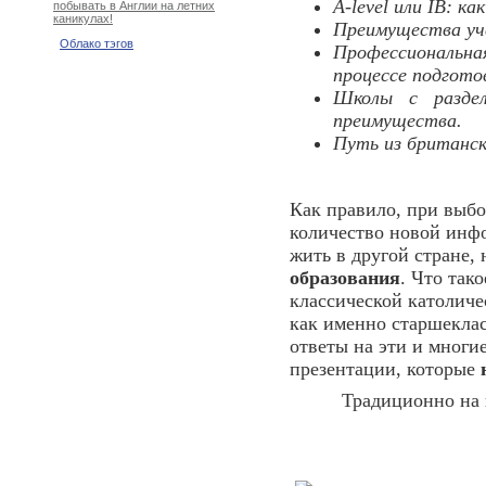
A-level или IB: к
побывать в Англии на летних
каникулах!
Преимущества уч
Облако тэгов
Профессиональна
процессе подгото
Школы с раздел
преимущества.
Путь из британс
Как правило, при выбо
количество новой инфо
жить в другой стране,
образования
. Что так
классической католич
как именно старшеклас
ответы на эти и многи
презентации, которые
Традиционно на 