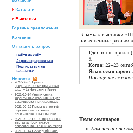
Вакансии
Каталоги
Выставки
Горячие предложения
В рамках выставки
«Ш
Контакты
посвященные разным а
Отправить запрос
Где:
зал «Париж» (1
Войти на сайт
5.
Зарегистрироваться
Когда:
22–23 октябр
Подписаться на
Язык семинаров:
а
рассылку
Посещение семинар
Новости
2022-02-03 Бранч с
представителями британских
школ – 12 февраля в Киеве
2021-10-14 Англия сняла
карантинные ограничения для
вакцинированных украинцев
2021-09-22 Призы для гостей
виртуальной выставки
«Британское образование»
Темы семинаров
2021-09-02 Пятая виртуальная
выставка «Британское
образование» 17 и 18 сентября
Дом вдали от дом
2021-06-14 Последний шанс