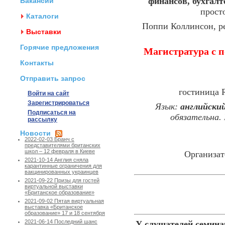
финансов, бухгалт
Вакансии
прост
Каталоги
Поппи Коллинсон, р
Выставки
Горячие предложения
Магистратура с 
Контакты
Отправить запрос
гостиница R
Войти на сайт
Зарегистрироваться
Язык:
английски
Подписаться на
обязательна. 
рассылку
Новости
2022-02-03 Бранч с
представителями британских
школ – 12 февраля в Киеве
Организат
2021-10-14 Англия сняла
карантинные ограничения для
вакцинированных украинцев
2021-09-22 Призы для гостей
виртуальной выставки
«Британское образование»
2021-09-02 Пятая виртуальная
выставка «Британское
образование» 17 и 18 сентября
2021-06-14 Последний шанс
У слушателей семина