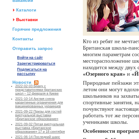
Вакансии
Каталоги
Выставки
Горячие предложения
Контакты
Кто из ребят не мечта
Британская школа-пан
Отправить запрос
многим параметрам соо
Войти на сайт
месторасположение шк
Зарегистрироваться
находится между двух
Подписаться на
«Озерного края»
и
«Й
рассылку
Новости
Природные пейзажи эт
2022-02-03 Бранч с
летом они могут вдохн
представителями британских
школ – 12 февраля в Киеве
школьников на захват
2021-10-14 Англия сняла
спортивные занятия, н
карантинные ограничения для
вакцинированных украинцев
почувствуют настоящий
2021-09-22 Призы для гостей
работать тот же персо
виртуальной выставки
«Британское образование»
учениками школы.
2021-09-02 Пятая виртуальная
выставка «Британское
Особенности програ
образование» 17 и 18 сентября
2021-06-14 Последний шанс