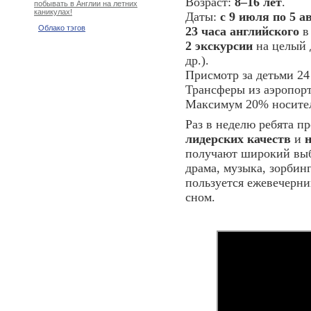
Возраст:
8
–16 лет
.
побывать в Англии на летних
каникулах!
Даты:
с 9 июля по 5 ав
Облако тэгов
23 часа английского
в
2 экскурсии
на целый 
др.).
Присмотр за детьми 24 
Трансферы из аэропорт
Максимум 20% носител
Раз в неделю ребята п
лидерских качеств
и
получают широкий вы
драма, музыка, зорбин
пользуется ежевечерни
сном.