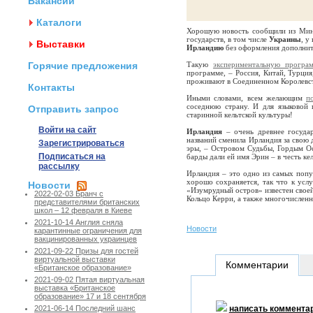
Вакансии
Каталоги
Хорошую новость сообщили из Мини
государств, в том числе
Украины
, у
Выставки
Ирландию
без оформления
дополни
Горячие предложения
Такую
экспериментальную програ
программе, – Россия, Китай, Турция
проживают в Соединенном Королевст
Контакты
Иными словами, всем желающим
п
соседнюю страну. И для языковой 
Отправить запрос
старинной кельтской культуры!
Войти на сайт
Ирландия
– очень древнее госуда
названий сменила Ирландия за свою 
Зарегистрироваться
эры, – Островом Судьбы, Гордым Ос
Подписаться на
барды дали ей имя Эрин – в честь ке
рассылку
Ирландия – это одно из самых поп
хорошо сохраняется, так что к усл
Новости
«Изумрудный остров» известен свое
2022-02-03 Бранч с
Кольцо Керри, а также многочислен
представителями британских
школ – 12 февраля в Киеве
2021-10-14 Англия сняла
Новости
карантинные ограничения для
вакцинированных украинцев
2021-09-22 Призы для гостей
виртуальной выставки
Комментарии
«Британское образование»
2021-09-02 Пятая виртуальная
выставка «Британское
образование» 17 и 18 сентября
написать коммента
2021-06-14 Последний шанс