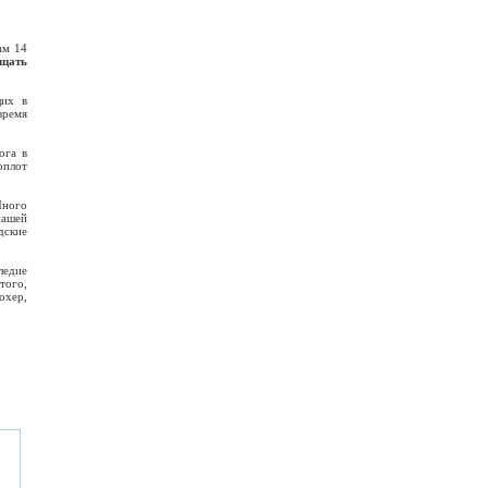
ам 14
щать
щих в
время
ога в
оплот
Много
нашей
дские
ледие
того,
охер,