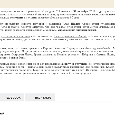
стерства юстиции и равенства Ирландии. С
1 июля
по
31 октября
2012 года
граждан
 которых есть краткосрочная британская виза, предоставляется уникальная возможность
посе
тельных
документов
и оплаты визового сбора в размере 60 евро.
мму
предложил министр юстиции и равенства
Алан Шатер
. Среди стран, участвую
, ОАЭ и другие. Следует отметить, что для граждан этих стран, которые уже длительное 
ве, также создаются специальные механизмы,
упрощающие визовый режим
.
оучить английский язык
или побывать на
бизнес-тренинге в Англии
открыта прямая дор
практики полезно, да и как же не воспользоваться уникальным шансом повидать этот 
рство, одно из самых древних в Европе. Уже для Плутарха она была «древнейшей». 
долгую историю. По-разному называли ее кельты, заселившие страну за несколько веков до 
тровом, Островом Лесов. Греки называли ее Иерния, римляне – Иберния и Скотия. Ирлан
льтской богини Эриу.
улярных среди европейцев мест для проведения
каникул и отпусков
. Ее историческое нас
угам туристов здесь – широчайший выбор культурных памятников для посещения. Кроме 
й потрясающей природой. Такие природные достопримечательности Ирландии, как скалы М
ные холмы и горы привлекают множество туристов и любителей природы.
facebook
вконтакте
рий