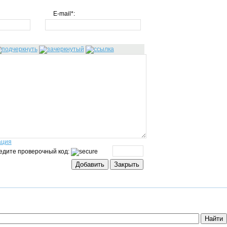
E-mail*:
ация
едите проверочный код: