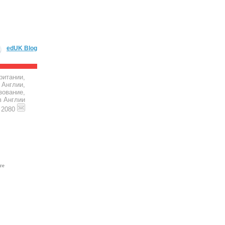
edUK Blog
ритании,
 Англии,
зование,
в Англии
4 2080