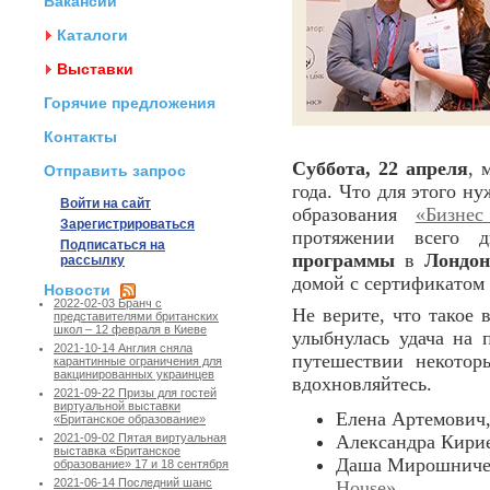
Вакансии
Каталоги
Выставки
Горячие предложения
Контакты
Суббота, 22 апреля
, 
Отправить запрос
года. Что для этого н
Войти на сайт
образования
«Бизнес
Зарегистрироваться
протяжении всего д
Подписаться на
программы
в
Лондон
рассылку
домой с сертификатом
Новости
2022-02-03 Бранч с
Не верите, что такое
представителями британских
школ – 12 февраля в Киеве
улыбнулась удача на
2021-10-14 Англия сняла
путешествии некотор
карантинные ограничения для
вакцинированных украинцев
вдохновляйтесь.
2021-09-22 Призы для гостей
виртуальной выставки
Елена Артемович
«Британское образование»
Александра Кири
2021-09-02 Пятая виртуальная
выставка «Британское
Даша Мирошниче
образование» 17 и 18 сентября
2021-06-14 Последний шанс
House»