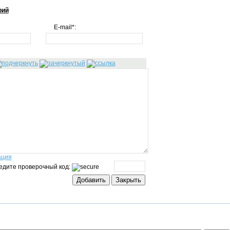
рий
E-mail*:
ация
едите проверочный код: