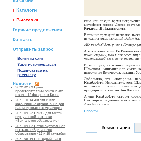
Вакансии
Каталоги
Выставки
Рано или поздно время непременно
английском городе Лестер состоял
Ричарда III Плантагенета
.
Горячие предложения
В течение трех дней несколько тыся
положила конец затяжной Войне Алой
Контакты
«Не каждый день у нас в Лестере ув
Отправить запрос
А вот комментарий
Ее Величества 
нашей страны, так и для всего мир
Войти на сайт
христианской вере, как в жизни, так
Зарегистрироваться
И хотя предшественники королевы
Шекспира
, написанной по указке к
Подписаться на
невестки Ее Величества, графини Уэ
рассылку
Любопытно, что «похороны» посе
Камбербэтч
. Исполнитель роли Ше
Новости
не считать разницы в несколько д
2022-02-03 Бранч с
придворной поэтессой Энн Даффи сп
представителями британских
школ – 12 февраля в Киеве
А еще
Камбербэтч
сыграет своего
Шекспира – он должен вскоре выйти 
2021-10-14 Англия сняла
Хью Бонневилль.
карантинные ограничения для
вакцинированных украинцев
Новости
2021-09-22 Призы для гостей
виртуальной выставки
«Британское образование»
2021-09-02 Пятая виртуальная
Комментарии
выставка «Британское
образование» 17 и 18 сентября
2021-06-14 Последний шанс