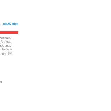
edUK Blog
ритании,
 Англии,
зование,
в Англии
4 2080