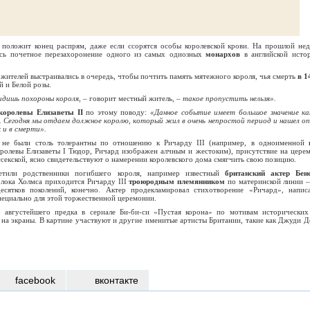
 положит конец распрям, даже если ссорятся особы королевской крови. На прошлой нед
ось почетное перезахоронение одного из самых одиозных
монархов
в английской исто
ч жителей выстраивались в очередь, чтобы почтить память мятежного короля, чья смерть
в 1
 и Белой розы.
идишь похороны короля,
– говорит местный житель, –
такое пропустить нельзя».
королевы Елизаветы II
по этому поводу:
«Данное событие имеет большое значение ка
а. Сегодня мы отдаем должное королю, который жил в очень непростой период и нашел оп
 и в смерти».
 не были столь толерантны по отношению к Ричарду III (например, в одноименной
оролевы Елизаветы I Тюдор, Ричард изображен алчным и жестоким), присутствие на цере
ссекской, ясно свидетельствуют о намерении королевского дома смягчить свою позицию.
тили родственники погибшего короля, например известный
британский актер Бен
рлока Холмса приходится Ричарду III
троюродным племянником
по материнской линии –
есятков поколений, конечно. Актер продекламировал стихотворение «Ричард», напис
ециально для этой торжественной церемонии.
 августейшего предка в сериале Би-би-си «Пустая корона» по мотивам исторических
на экраны. В картине участвуют и другие именитые артисты Британии, такие как Джуди Д
facebook
вконтакте