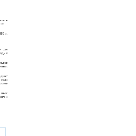
еле в
рии –
485 г.
к для
ору в
пьесе
монии
едикт
 если
анное
 пьес
енч и