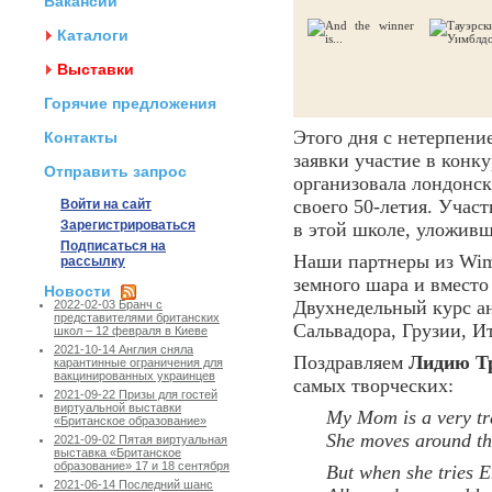
Вакансии
Каталоги
Выставки
Горячие предложения
Этого дня с нетерпен
Контакты
заявки участие в конк
Отправить запрос
организовала лондонс
своего 50-летия. Учас
Войти на сайт
Зарегистрироваться
в этой школе, уложивш
Подписаться на
Наши партнеры из Wimb
рассылку
земного шара и вмест
Новости
Двухнедельный курс а
2022-02-03 Бранч с
представителями британских
Сальвадора, Грузии, 
школ – 12 февраля в Киеве
2021-10-14 Англия сняла
Поздравляем
Лидию Т
карантинные ограничения для
вакцинированных украинцев
самых творческих:
2021-09-22 Призы для гостей
виртуальной выставки
My Mom is a very tra
«Британское образование»
She moves around th
2021-09-02 Пятая виртуальная
выставка «Британское
образование» 17 и 18 сентября
But when she tries E
2021-06-14 Последний шанс