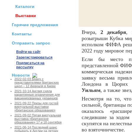
Каталоги
Выставки
Горячие предложения
Вчера,
2 декабря
,
Контакты
розыгрыши Кубка мир
Отправить запрос
исполком ФИФА реш
2022 году мировое пе
Войти на сайт
Зарегистрироваться
Если бы место пр
Подписаться на
представленной ФИФА
рассылку
коммерческая надежн
Новости
заявку весьма прив
2022-02-03 Бранч с
представителями британских
Лондона в Цюрих 
школ – 12 февраля в Киеве
Уильям
, а также зве
2021-10-14 Англия сняла
карантинные ограничения для
Несмотря на то, чт
вакцинированных украинцев
2021-09-22 Призы для гостей
сильной, британцы п
виртуальной выставки
оказалось «расшир
«Британское образование»
2021-09-02 Пятая виртуальная
следившие за ходом 
выставка «Британское
скупятся на нелестн
образование» 17 и 18 сентября
2021-06-14 Последний шанс
во взяточничестве.
побывать в Англии на летних