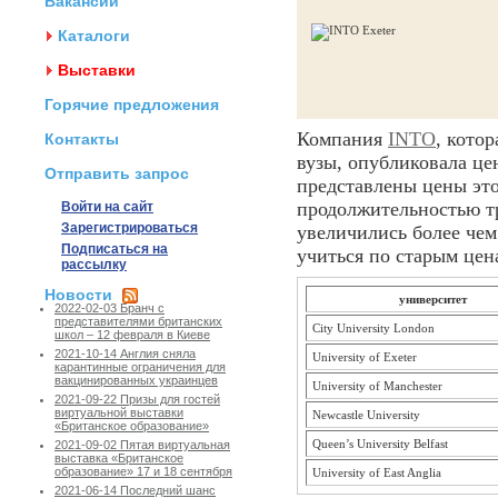
Вакансии
Каталоги
Выставки
Горячие предложения
Компания
INTO
, кото
Контакты
вузы, опубликовала ц
Отправить запрос
представлены цены эт
продолжительностью тр
Войти на сайт
Зарегистрироваться
увеличились более чем
Подписаться на
учиться по старым цен
рассылку
Новости
университет
2022-02-03 Бранч с
представителями британских
City University London
школ – 12 февраля в Киеве
2021-10-14 Англия сняла
University of Exeter
карантинные ограничения для
вакцинированных украинцев
University of Manchester
2021-09-22 Призы для гостей
виртуальной выставки
Newcastle University
«Британское образование»
Queen’s University Belfast
2021-09-02 Пятая виртуальная
выставка «Британское
образование» 17 и 18 сентября
University of East Anglia
2021-06-14 Последний шанс