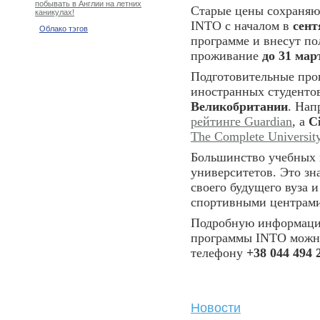
побывать в Англии на летних
Старые цены сохраняют
каникулах!
INTO с началом в
сент
Облако тэгов
программе и внесут пол
проживание
до 31 март
Подготовительные про
иностранных студенто
Великобритании
. Нап
рейтинге Guardian
, а
C
The Complete Universit
Большинство учебных 
университетов. Это зн
своего будущего вуза 
спортивными центрами 
Подробную информацию
программы INTO можно
телефону
+38 044 494 
Новости