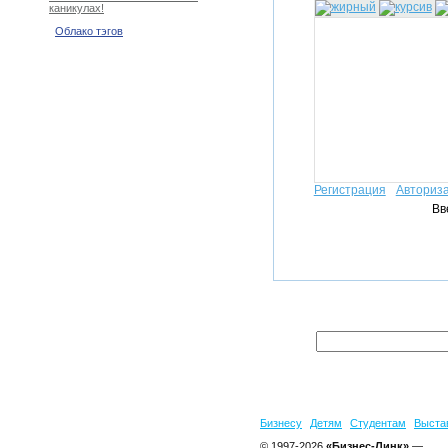
каникулах!
Облако тэгов
Регистрация
Авториз
Вв
Бизнесу
Детям
Студентам
Выста
© 1997-2026
«Бизнес-Линк»
—