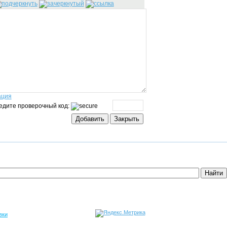
ация
едите проверочный код:
вки