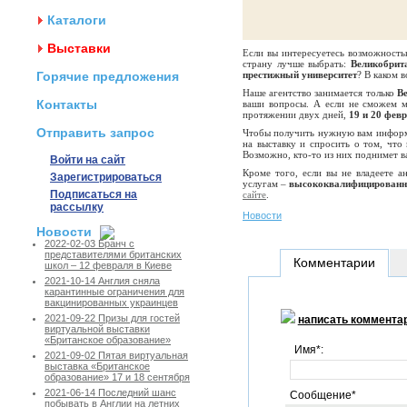
Каталоги
Выставки
Если вы интересуетесь возможностью
страну лучше выбрать:
Великобрит
Горячие предложения
престижный университет
? В каком 
Наше агентство занимается только
Ве
Контакты
ваши вопросы. А если не сможем м
протяжении двух дней,
19 и 20 фев
Отправить запрос
Чтобы получить нужную вам инфор
на выставку и спросить о том, что
Возможно, кто-то из них поднимет в
Войти на сайт
Кроме того, если вы не владеете а
Зарегистрироваться
услугам –
высококвалифицированн
Подписаться на
сайте
.
рассылку
Новости
Новости
2022-02-03 Бранч с
представителями британских
Комментарии
школ – 12 февраля в Киеве
2021-10-14 Англия сняла
карантинные ограничения для
вакцинированных украинцев
2021-09-22 Призы для гостей
написать коммента
виртуальной выставки
«Британское образование»
Имя*:
2021-09-02 Пятая виртуальная
выставка «Британское
образование» 17 и 18 сентября
2021-06-14 Последний шанс
Сообщение*
побывать в Англии на летних