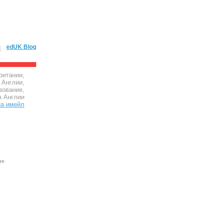
edUK Blog
ритании,
 Англии,
зование,
в Англии