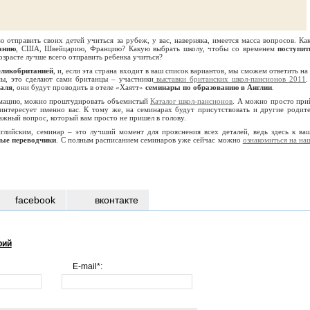
 отправить своих детей учиться за рубеж, у вас, наверняка, имеется масса вопросов. Ка
анию
, США, Швейцарию, Францию? Какую выбрать школу, чтобы со временем
поступит
возрасте лучше всего отправить ребенка учиться?
ликобританией
, и, если эта страна входит в ваш список вариантов, мы сможем ответить на 
ы, это сделают сами британцы – участники
выставки британских школ-пансионов 2011
.
раля
, они будут проводить в отеле «Хаятт»
семинары по образованию в Англии
.
мацию, можно проштудировать объемистый
Каталог школ-пансионов
. А можно просто при
 интересует именно вас. К тому же, на семинарах будут присутствовать и другие родите
ажный вопрос, который вам просто не пришел в голову.
нглийским, семинар – это лучший момент для прояснения всех деталей, ведь здесь к ва
ые переводчики
. С полным расписанием семинаров уже сейчас можно
ознакомиться на на
facebook
вконтакте
рий
E-mail*: